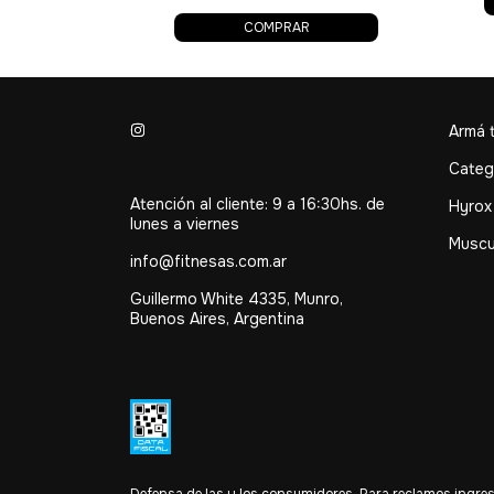
COMPRAR
Armá 
Categ
Atención al cliente: 9 a 16:30hs. de
Hyrox
lunes a viernes
Muscu
info@fitnesas.com.ar
Guillermo White 4335, Munro,
Buenos Aires, Argentina
Defensa de las y los consumidores. Para reclamos
ingres