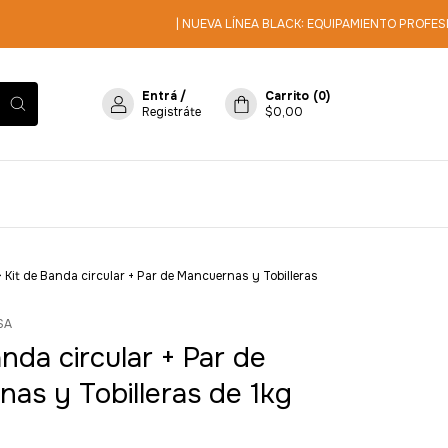
| NUEVA LÍNEA BLACK: EQUIPAMIENTO PROFESIONA
Entrá
/
Carrito
(
0
)
Registráte
$0,00
>
Kit de Banda circular + Par de Mancuernas y Tobilleras
SA
anda circular + Par de
as y Tobilleras de 1kg