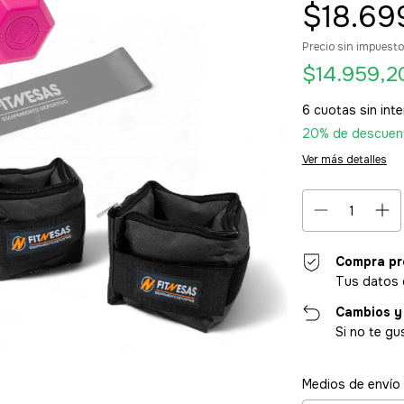
$18.69
Precio sin impuest
$14.959,
6
cuotas sin int
20% de descuen
Ver más detalles
Compra pr
Tus datos 
Cambios y
Si no te gu
Entregas para el CP
Medios de envío