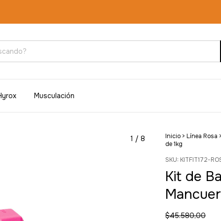
Hyrox
Musculación
Inicio
>
Línea Rosa
1
/
8
de 1kg
SKU:
KITFIT172-RO
Kit de B
Mancuern
$45.580,00