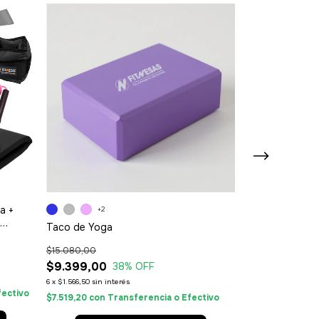
a +
Kit de Entrena
+2
Pesas + Rueda 
Taco de Yoga
Soga + Tobiller
$105.080,00
$15.080,00
$104.999,0
$9.399,00
38
% OFF
6
x
$17.499,83
sin int
6
x
$1.566,50
sin interés
fectivo
$83.999,20
con
$7.519,20
con
Transferencia o Efectivo