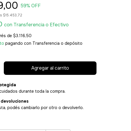
9,00
59
% OFF
os
$15.453,72
20
con
Transferencia o Efectivo
erés de
$3.116,50
to
pagando con Transferencia o depósito
otegida
cuidados durante toda la compra.
 devoluciones
sta, podés cambiarlo por otro o devolverlo.
:
Cambiar CP