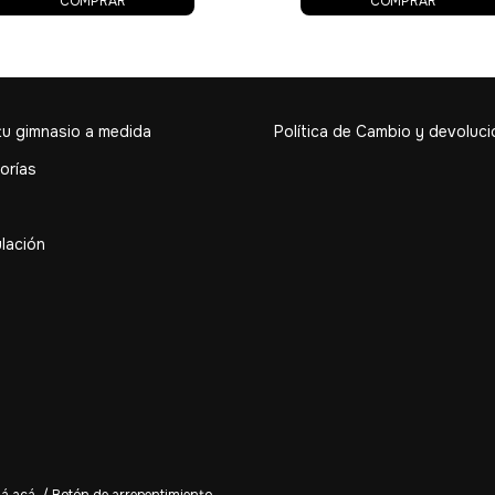
COMPRAR
tu gimnasio a medida
Política de Cambio y devoluci
orías
lación
á acá.
/
Botón de arrepentimiento