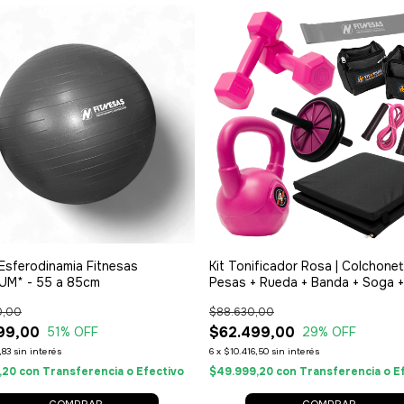
Esferodinamia Fitnesas
Kit Tonificador Rosa | Colchonet
UM* - 55 a 85cm
Pesas + Rueda + Banda + Soga +
Tobilleras
0,00
$88.630,00
99,00
$62.499,00
51
% OFF
29
% OFF
,83
sin interés
6
x
$10.416,50
sin interés
,20
con
Transferencia o Efectivo
$49.999,20
con
Transferencia o E