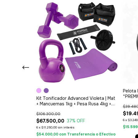
Pelota 
*PREMI
as — 1kg + 2kg
Kit Tonificador Advanced Violeta | Mat
+ Mancuernas 1kg + Pesa Rusa 4kg +
$39.48
Rueda + Banda Media + Soga +
$19.4
$106.300,00
Tobilleras 1kg
$67.500,00
6
x
$3.249
37
% OFF
$15.599
6
x
$11.250,00
sin interés
ncia o Efectivo
$54.000,00
con
Transferencia o Efectivo