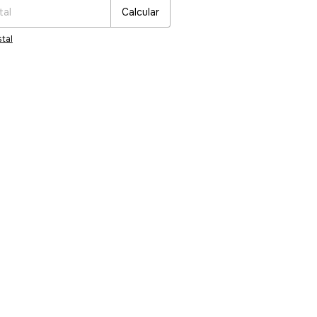
Calcular
Soporte en vivo
Resolvemos tus dudas al instante!
tal