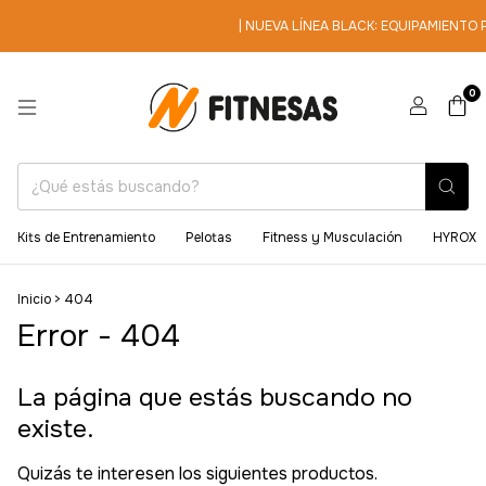
| NUEVA LÍNEA BLACK: EQUIPAMIENTO 
0
Soporte en vivo
Resolvemos tus dudas al instante!
Kits de Entrenamiento
Pelotas
Fitness y Musculación
HYROX
Inicio
>
404
Error - 404
La página que estás buscando no
existe.
Quizás te interesen los siguientes productos.