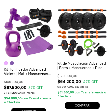
Kit de Musculación Advanced
| Barra + Mancuernas + Discos
Kit Tonificador Advanced
20kg + Rueda y Banda de
Violeta | Mat + Mancuernas
$120.000,00
regalo!
1kg + Pesa Rusa 4kg + Rueda
$64.200,00
47
% OFF
$106.300,00
+ Banda Media + Soga +
Tobilleras 1kg
$67.500,00
6
x
$10.700,00
sin interés
37
% OFF
$51.360,00
con
Transferencia o
6
x
$11.250,00
sin interés
Efectivo
$54.000,00
con
Transferencia
o Efectivo
COMPRAR