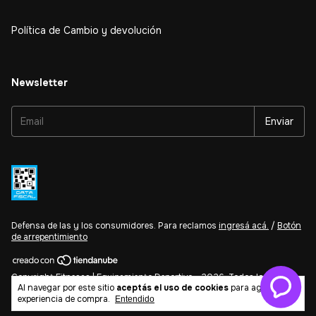
Política de Cambio y devolución
Newsletter
Defensa de las y los consumidores. Para reclamos
ingresá acá.
/
Botón
de arrepentimiento
Copyright Fitnesas | Equipamiento Deportivo - 2026. Todos los
Al navegar por este sitio
aceptás el uso de cookies
para agilizar tu
derechos reservados.
experiencia de compra.
Entendido